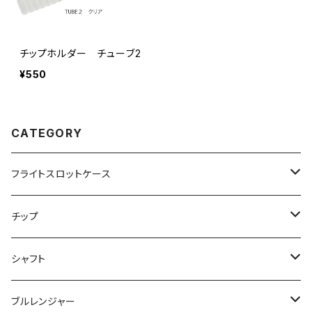
チップホルダー チューブ2
¥550
CATEGORY
フライトスロットケース
飛び出し防止リングなし
チップ
飛び出し防止リング付き
２ＢＡ用チップ
シャフト
ノーマル
シャークチップ
シームレス用
４ＢＡ用チップ
ノーマル
ブルレンジャー