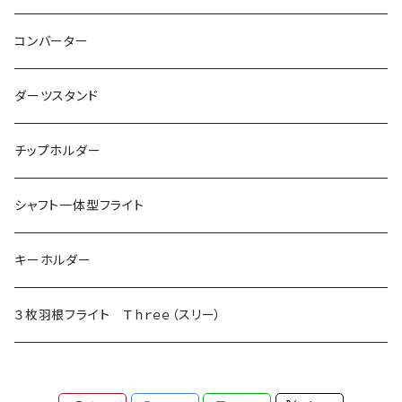
マーブル
シャークチップコンバージョン
ドルフィンチップ
アクタゴンシャフト
ツインシャフト
光るブルレンジャー
コンバーター
DX（全面印刷）
ドルフィンチップコンバージョン
プリントバージョン
ダーツスタンド
ドルフィンチップコンバージョン ロング
当ショップ限定発売
チップホルダー
シャフト一体型フライト
キーホルダー
３枚羽根フライト Ｔｈｒｅｅ（スリー）