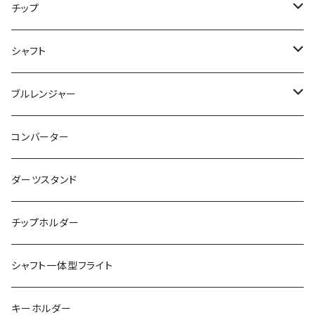
飛び出し防止リングなし
チップ
飛び出し防止リング付き
２ＢＡ用チップ
シャフト
ノーマル
シャークチップ
シームレス用
４ＢＡ用チップ
ノーマル
ブルレンジャー
マーブル
シャークチップコンバージョン
ドルフィンチップ
アクタゴンシャフト
ツインシャフト
光るブルレンジャー
コンバーター
DX（全面印刷）
ドルフィンチップコンバージョン
プリントバージョン
ダーツスタンド
ドルフィンチップコンバージョン ロング
当ショップ限定発売
チップホルダー
シャフト一体型フライト
キーホルダー