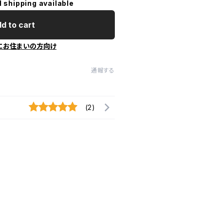
l shipping available
d to cart
にお住まいの方向け
通報する
(2)