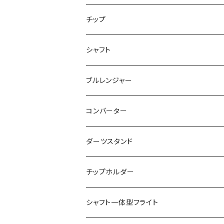
飛び出し防止リングなし
チップ
飛び出し防止リング付き
２ＢＡ用チップ
シャフト
ノーマル
シャークチップ
シームレス用
４ＢＡ用チップ
ノーマル
ブルレンジャー
マーブル
シャークチップコンバージョン
ドルフィンチップ
アクタゴンシャフト
ツインシャフト
光るブルレンジャー
コンバーター
DX（全面印刷）
ドルフィンチップコンバージョン
プリントバージョン
ダーツスタンド
ドルフィンチップコンバージョン ロング
当ショップ限定発売
チップホルダー
シャフト一体型フライト