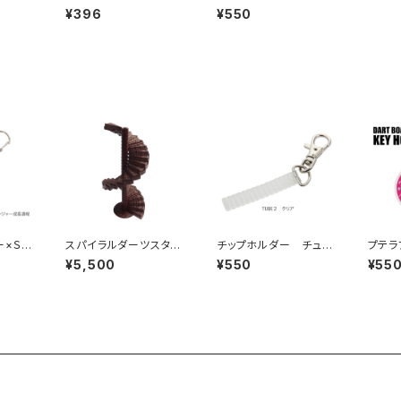
金具３
チップ用 追加金具３
ブ2
¥396
¥550
個セット
ー×Ｓ
スパイラルダーツスタン
チップホルダー チュー
プテラ
ド型キ
ド（螺旋階段型ダーツス
ブ2
４ ダ
¥5,500
¥550
¥55
ルレン
タンド）３０段セット 木
ーホル
目調