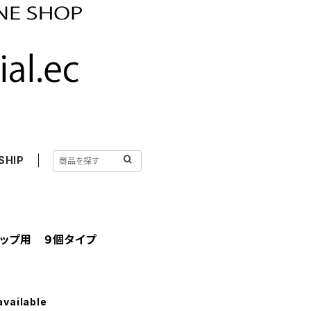
SHIP
チップ用 ９個タイプ
available