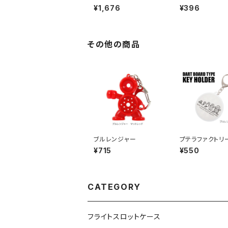
チップ用 ９個タイプ
チップ用 追加
¥1,676
¥396
個セット
その他の商品
ブルレンジャー
プテラファクトリ
４ ダーツボー
¥715
¥550
ーホルダー ブ
ジャー成長過程
CATEGORY
フライトスロットケース