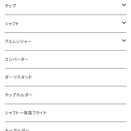
飛び出し防止リングなし
チップ
飛び出し防止リング付き
２ＢＡ用チップ
シャフト
ノーマル
シャークチップ
シームレス用
４ＢＡ用チップ
ノーマル
ブルレンジャー
マーブル
シャークチップコンバージョン
ドルフィンチップ
アクタゴンシャフト
ツインシャフト
光るブルレンジャー
コンバーター
DX（全面印刷）
ドルフィンチップコンバージョン
プリントバージョン
ダーツスタンド
ドルフィンチップコンバージョン ロング
当ショップ限定発売
チップホルダー
シャフト一体型フライト
キーホルダー