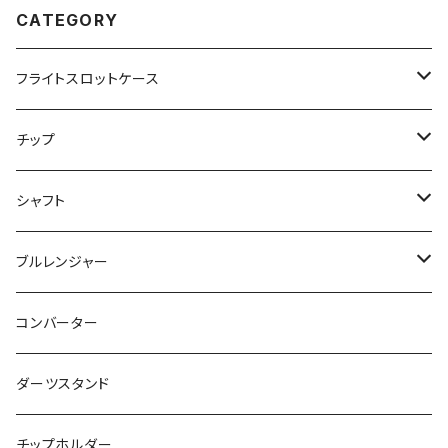
CATEGORY
フライトスロットケース
飛び出し防止リングなし
チップ
飛び出し防止リング付き
２ＢＡ用チップ
シャフト
ノーマル
シャークチップ
シームレス用
４ＢＡ用チップ
ノーマル
ブルレンジャー
マーブル
シャークチップコンバージョン
ドルフィンチップ
アクタゴンシャフト
ツインシャフト
光るブルレンジャー
コンバーター
DX（全面印刷）
ドルフィンチップコンバージョン
プリントバージョン
ダーツスタンド
ドルフィンチップコンバージョン ロング
当ショップ限定発売
チップホルダー