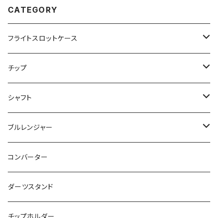
CATEGORY
フライトスロットケース
飛び出し防止リングなし
チップ
飛び出し防止リング付き
２ＢＡ用チップ
シャフト
ノーマル
シャークチップ
シームレス用
４ＢＡ用チップ
ノーマル
ブルレンジャー
マーブル
シャークチップコンバージョン
ドルフィンチップ
アクタゴンシャフト
ツインシャフト
光るブルレンジャー
コンバーター
DX（全面印刷）
ドルフィンチップコンバージョン
プリントバージョン
ダーツスタンド
ドルフィンチップコンバージョン ロング
当ショップ限定発売
チップホルダー