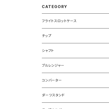
CATEGORY
フライトスロットケース
飛び出し防止リングなし
チップ
飛び出し防止リング付き
２ＢＡ用チップ
シャフト
ノーマル
シャークチップ
シームレス用
４ＢＡ用チップ
ノーマル
ブルレンジャー
マーブル
シャークチップコンバージョン
ドルフィンチップ
アクタゴンシャフト
ツインシャフト
光るブルレンジャー
コンバーター
DX（全面印刷）
ドルフィンチップコンバージョン
プリントバージョン
ダーツスタンド
ドルフィンチップコンバージョン ロング