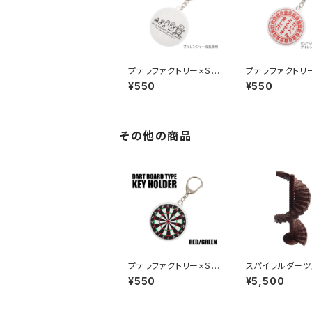
プテラファクトリー×Ｓ
プテラファクトリ
４ ダーツボード型キ
４ ダーツボー
¥550
¥550
ーホルダー ブルレン
ーホルダー た
ジャー成長過程
よくできました。
ジャー
その他の商品
プテラファクトリー×Ｓ
スパイラルダーツ
４ ダーツボード型キ
ド（螺旋階段型ダ
¥550
¥5,500
ーホルダー レッド／グ
タンド）３０段セ
リーン
目調