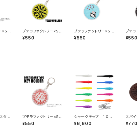
ー×Ｓ
プテラファクトリー×Ｓ
プテラファクトリー×Ｓ
プテラ
ド型キ
４ ダーツボード型キ
４ ダーツボード型キ
４ ダ
¥550
¥550
¥55
いへん
ーホルダー イエロー
ーホルダー 酔っ払い
ーホル
ブルレン
／ブラック
パンダ
リーン
スタン
プテラファクトリー×Ｓ
シャークチップ １０００
スパイ
ーツス
４ ダーツボード型キ
ｐｃｓ
ド（螺
¥550
¥6,600
¥77
ット 木
ーホルダー たいへん
タンド
よくできました。ブルレン
調
ジャー