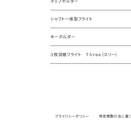
当ショップ限定発売
チップホルダー
シャフト一体型フライト
キーホルダー
３枚羽根フライト Ｔｈｒｅｅ（スリー）
プライバシーポリシー
特定商取引法に基