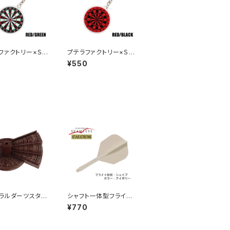
ファクトリー×Ｓ
プテラファクトリー×Ｓ
ーツボード型キ
４ ダーツボード型キ
0
¥550
ダー レッド／グ
ーホルダー レッド／ブ
ラック
ラルダーツスタン
シャフト一体型フライ
旋階段型ダーツス
ト シームレス カルシ
0
¥770
）３段セット 木目
ウム シェイプ カラ
ー：アイボリー