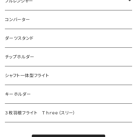
シームレス用
４ＢＡ用チップ
ノーマル
ブルレンジャー
マーブル
シャークチップコンバージョン
ドルフィンチップ
アクタゴンシャフト
ツインシャフト
光るブルレンジャー
コンバーター
DX（全面印刷）
ドルフィンチップコンバージョン
プリントバージョン
ダーツスタンド
ドルフィンチップコンバージョン ロング
当ショップ限定発売
チップホルダー
シャフト一体型フライト
キーホルダー
３枚羽根フライト Ｔｈｒｅｅ（スリー）