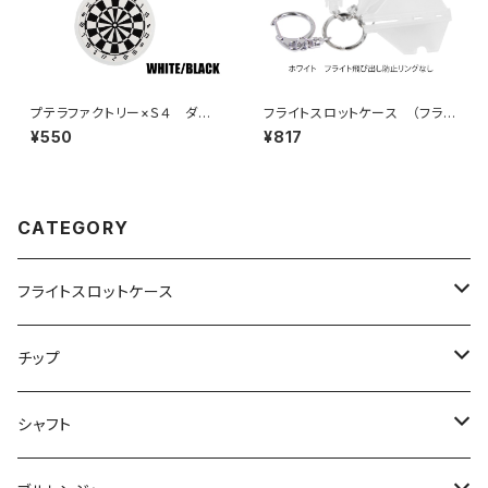
プテラファクトリー×Ｓ４ ダー
フライトスロットケース （フライ
ツボード型キーホルダー ホワ
ト飛び出し防止リングなし）
¥550
¥817
イト／ブラック
CATEGORY
フライトスロットケース
飛び出し防止リングなし
チップ
飛び出し防止リング付き
２ＢＡ用チップ
シャフト
ノーマル
シャークチップ