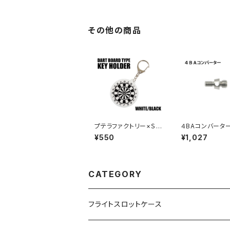
リング付き）
その他の商品
プテラファクトリー×Ｓ
４BAコンバータ
４ ダーツボード型キ
ンレス）
¥550
¥1,027
ーホルダー ホワイト
／ブラック
CATEGORY
フライトスロットケース