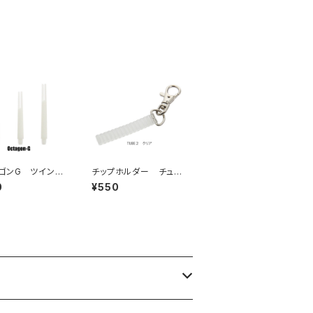
）
き）
ゴンG ツインシ
チップホルダー チュー
ブ2
0
¥550