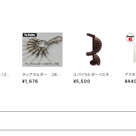
リング付き）
グ付き
ー（ステ
チップホルダー ２BA
スパイラルダーツスタン
アクタ
チップ用 ９個タイプ
ド（螺旋階段型ダーツス
ャフト
¥1,676
¥5,500
¥44
タンド）３０段セット 木
目調