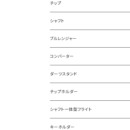
飛び出し防止リングなし
チップ
飛び出し防止リング付き
２ＢＡ用チップ
シャフト
ノーマル
シャークチップ
シームレス用
４ＢＡ用チップ
ノーマル
ブルレンジャー
マーブル
シャークチップコンバージョン
ドルフィンチップ
アクタゴンシャフト
ツインシャフト
光るブルレンジャー
コンバーター
DX（全面印刷）
ドルフィンチップコンバージョン
プリントバージョン
ダーツスタンド
ドルフィンチップコンバージョン ロング
当ショップ限定発売
チップホルダー
シャフト一体型フライト
キーホルダー