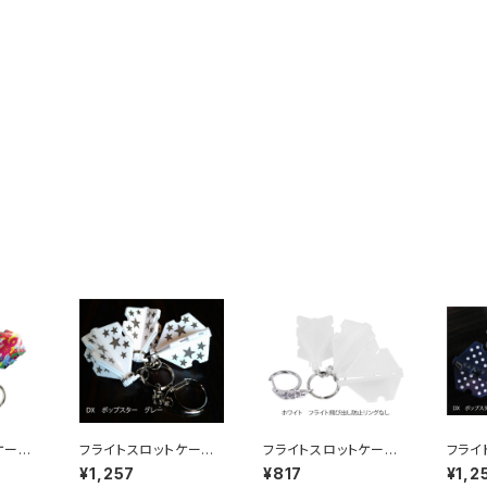
ケー
フライトスロットケー
フライトスロットケー
フライ
ャー柄
ス DX ポップスター
ス （フライト飛び出し
ス D
¥1,257
¥817
¥1,2
し防止
（フライト飛び出し防止
防止リングなし）
ライト