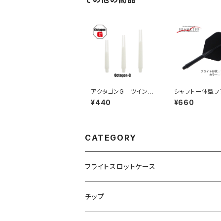
アクタゴンG ツインシ
シャフト一体型フ
ャフト
ト シームレス 
¥440
¥660
プ カラー：ブラ
CATEGORY
フライトスロットケース
飛び出し防止リングなし
チップ