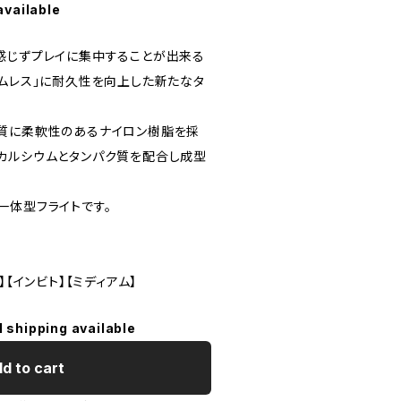
available
感じずプレイに集中することが出来る
ームレス」に耐久性を向上した新たなタ
質に柔軟性のあるナイロン樹脂を採
カルシウムとタンパク質を配合し成型
一体型フライトです。
】【インビト】【ミディアム】
l shipping available
d to cart