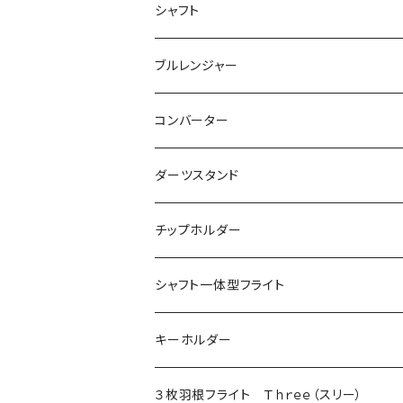
飛び出し防止リング付き
２ＢＡ用チップ
シャフト
ノーマル
シャークチップ
シームレス用
４ＢＡ用チップ
ノーマル
ブルレンジャー
マーブル
シャークチップコンバージョン
ドルフィンチップ
アクタゴンシャフト
ツインシャフト
光るブルレンジャー
コンバーター
DX（全面印刷）
ドルフィンチップコンバージョン
プリントバージョン
ダーツスタンド
ドルフィンチップコンバージョン ロング
当ショップ限定発売
チップホルダー
シャフト一体型フライト
キーホルダー
３枚羽根フライト Ｔｈｒｅｅ（スリー）