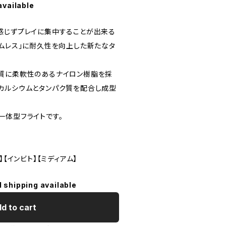
available
感じずプレイに集中することが出来る
ームレス」に耐久性を向上した新たなタ
質に柔軟性のあるナイロン樹脂を採
カルシウムとタンパク質を配合し成型
一体型フライトです。
】【インビト】【ミディアム】
l shipping available
d to cart