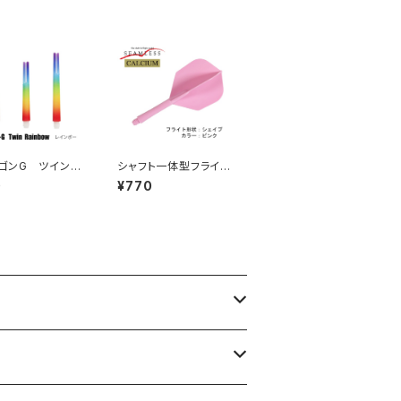
ゴンG ツインシ
シャフト一体型フライ
 レインボー
ト シームレス カルシ
0
¥770
ウム シェイプ カラ
ー：ピンク