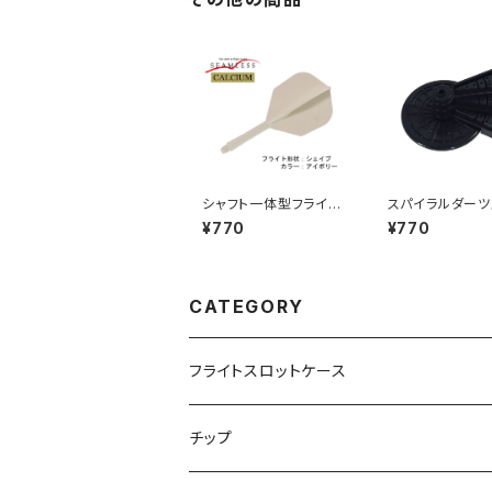
シャフト一体型フライ
スパイラルダーツ
ト シームレス カルシ
ド（螺旋階段型ダ
¥770
¥770
ウム シェイプ カラ
タンド）３段セッ
ー：アイボリー
ック
CATEGORY
フライトスロットケース
飛び出し防止リングなし
チップ