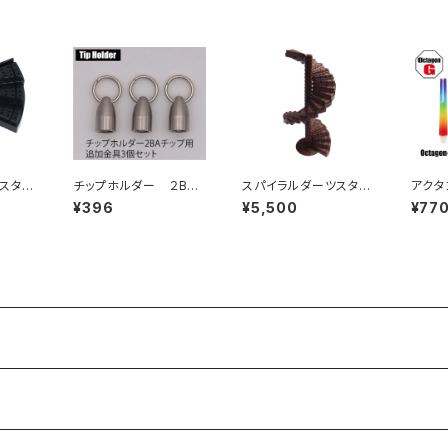
スタン
チップホルダー ２BA
スパイラルダーツスタン
アクタ
ーツス
チップ用 追加金具３
ド（螺旋階段型ダーツス
ャフト
¥396
¥5,500
¥77
ト ブラ
個セット
タンド）３０段セット 木
目調