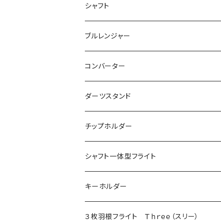
飛び出し防止リング付き
２ＢＡ用チップ
シャフト
ノーマル
シャークチップ
シームレス用
４ＢＡ用チップ
ノーマル
ブルレンジャー
マーブル
シャークチップコンバージョン
ドルフィンチップ
アクタゴンシャフト
ツインシャフト
光るブルレンジャー
コンバーター
DX（全面印刷）
ドルフィンチップコンバージョン
プリントバージョン
ダーツスタンド
ドルフィンチップコンバージョン ロング
当ショップ限定発売
チップホルダー
シャフト一体型フライト
キーホルダー
３枚羽根フライト Ｔｈｒｅｅ（スリー）