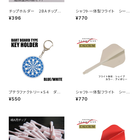
チップホルダー ２BAチップ
シャフト一体型フライト シーム
用 追加金具３個セット
レス カルシウム シェイプ
¥396
¥770
カラー：パープル
プテラファクトリー×Ｓ４ ダー
シャフト一体型フライト シーム
ツボード型キーホルダー ブル
レス カルシウム シェイプ
¥550
¥770
ー／ブラック
カラー：アイボリー