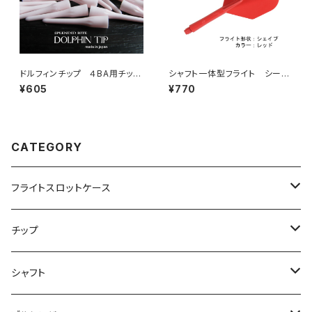
ドルフィンチップ ４BA用チップ
シャフト一体型フライト シーム
（５０本入り）
レス カルシウム シェイプ
¥605
¥770
カラー：レッド
CATEGORY
フライトスロットケース
飛び出し防止リングなし
チップ
飛び出し防止リング付き
２ＢＡ用チップ
シャフト