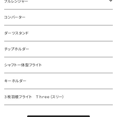
ノーマル
シャークチップ
シームレス用
４ＢＡ用チップ
ノーマル
ブルレンジャー
マーブル
シャークチップコンバージョン
ドルフィンチップ
アクタゴンシャフト
ツインシャフト
光るブルレンジャー
コンバーター
DX（全面印刷）
ドルフィンチップコンバージョン
プリントバージョン
ダーツスタンド
ドルフィンチップコンバージョン ロング
当ショップ限定発売
チップホルダー
シャフト一体型フライト
キーホルダー
３枚羽根フライト Ｔｈｒｅｅ（スリー）